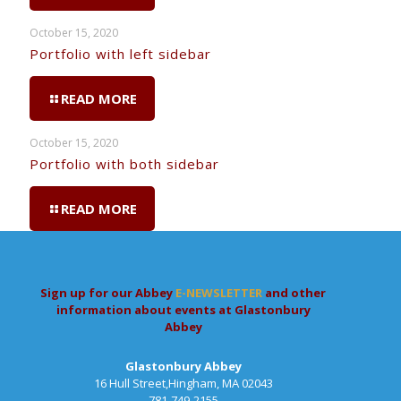
October 15, 2020
Portfolio with left sidebar
READ MORE
October 15, 2020
Portfolio with both sidebar
READ MORE
Sign up for our Abbey
E-NEWSLETTER
and other
information about events at Glastonbury
Abbey
Glastonbury Abbey
16 Hull Street,Hingham, MA 02043
781-749-2155