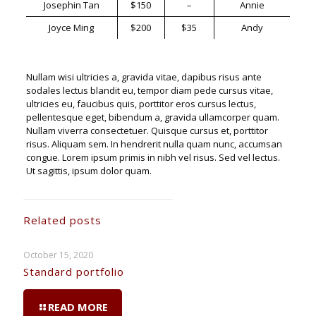
Josephin Tan
$150
–
Annie
Joyce Ming
$200
$35
Andy
Nullam wisi ultricies a, gravida vitae, dapibus risus ante
sodales lectus blandit eu, tempor diam pede cursus vitae,
ultricies eu, faucibus quis, porttitor eros cursus lectus,
pellentesque eget, bibendum a, gravida ullamcorper quam.
Nullam viverra consectetuer. Quisque cursus et, porttitor
risus. Aliquam sem. In hendrerit nulla quam nunc, accumsan
congue. Lorem ipsum primis in nibh vel risus. Sed vel lectus.
Ut sagittis, ipsum dolor quam.
Related posts
October 15, 2020
Standard portfolio
READ MORE