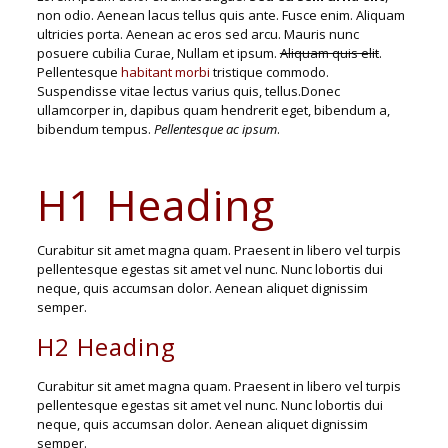
non odio. Aenean lacus tellus quis ante. Fusce enim. Aliquam
ultricies porta. Aenean ac eros sed arcu. Mauris nunc
posuere cubilia Curae, Nullam et ipsum.
Aliquam quis elit
.
Pellentesque
habitant morbi
tristique commodo.
Suspendisse vitae lectus varius quis, tellus.Donec
ullamcorper in, dapibus quam hendrerit eget, bibendum a,
bibendum tempus.
Pellentesque ac ipsum
.
H1 Heading
Curabitur sit amet magna quam. Praesent in libero vel turpis
pellentesque egestas sit amet vel nunc. Nunc lobortis dui
neque, quis accumsan dolor. Aenean aliquet dignissim
semper.
H2 Heading
Curabitur sit amet magna quam. Praesent in libero vel turpis
pellentesque egestas sit amet vel nunc. Nunc lobortis dui
neque, quis accumsan dolor. Aenean aliquet dignissim
semper.