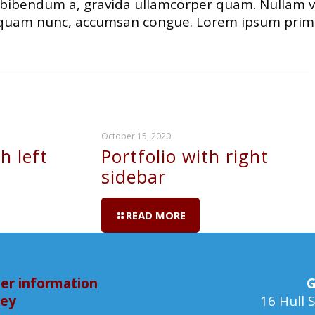
, bibendum a, gravida ullamcorper quam. Nullam v
 quam nunc, accumsan congue. Lorem ipsum primis in
October 15, 2020
h left
Portfolio with right
sidebar
READ MORE
er information
G
bey
16 Hull