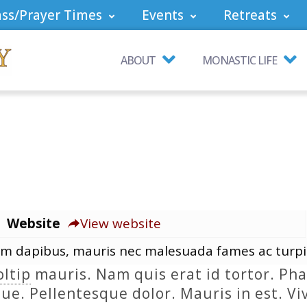
ss/Prayer Times
Events
Retreats
ABOUT
MONASTIC LIFE
Website
View website
um dapibus, mauris nec malesuada fames ac turpi
oltip
mauris. Nam quis erat id tortor. Phas
que. Pellentesque dolor. Mauris in est. V