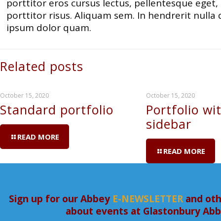
porttitor eros cursus lectus, pellentesque eget
porttitor risus. Aliquam sem. In hendrerit nulla
ipsum dolor quam.
Related posts
October 15, 2020
October 15, 2020
Standard portfolio
Portfolio wit
sidebar
READ MORE
READ MORE
Sign up for our Abbey
E-NEWSLETTER
and oth
about events at Glastonbury Ab