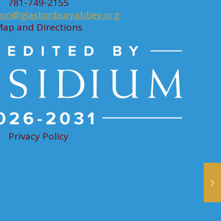
781-749-2155
ion@glastonburyabbey.org
ap and Directions
Privacy Policy