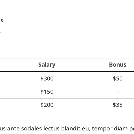
s.
c
Salary
Bonus
$300
$50
$150
–
$200
$35
isus ante sodales lectus blandit eu, tempor diam pe