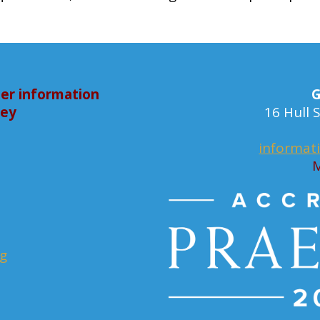
er information
G
bey
16 Hull
informat
M
rg