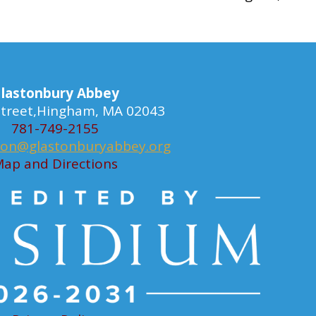
lastonbury Abbey
 Street,Hingham, MA 02043
781-749-2155
ion@glastonburyabbey.org
ap and Directions