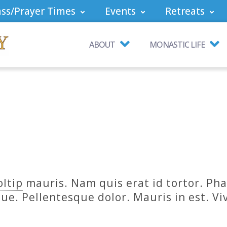
ss/Prayer Times
Events
Retreats
ABOUT
MONASTIC LIFE
oltip
mauris. Nam quis erat id tortor. Phas
que. Pellentesque dolor. Mauris in est. V