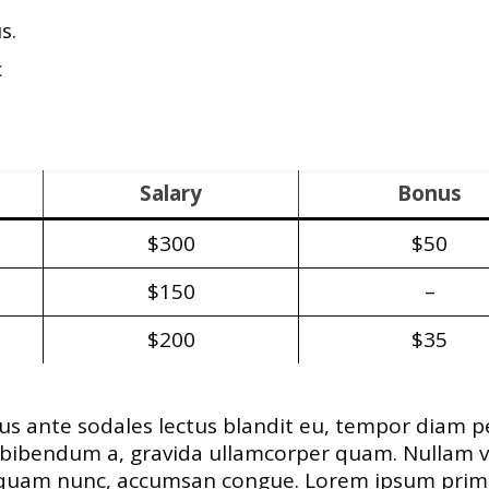
s.
c
Salary
Bonus
$300
$50
$150
–
$200
$35
isus ante sodales lectus blandit eu, tempor diam pe
, bibendum a, gravida ullamcorper quam. Nullam v
 quam nunc, accumsan congue. Lorem ipsum primis in