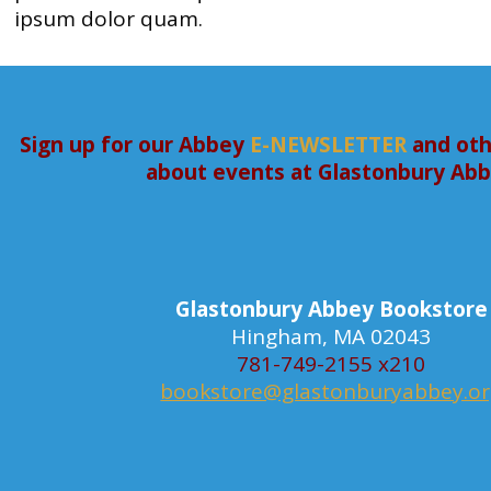
ipsum dolor quam.
Sign up for our Abbey
E-NEWSLETTER
and oth
about events at Glastonbury Ab
Glastonbury Abbey Bookstore
Hingham, MA 02043
781-749-2155 x210
bookstore@glastonburyabbey.o