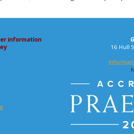
er information
G
bey
16 Hull
informat
M
rg