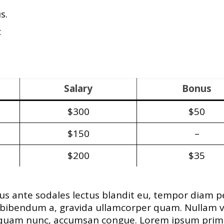
s.
c
Salary
Bonus
$300
$50
$150
–
$200
$35
isus ante sodales lectus blandit eu, tempor diam pe
, bibendum a, gravida ullamcorper quam. Nullam v
 quam nunc, accumsan congue. Lorem ipsum primis in