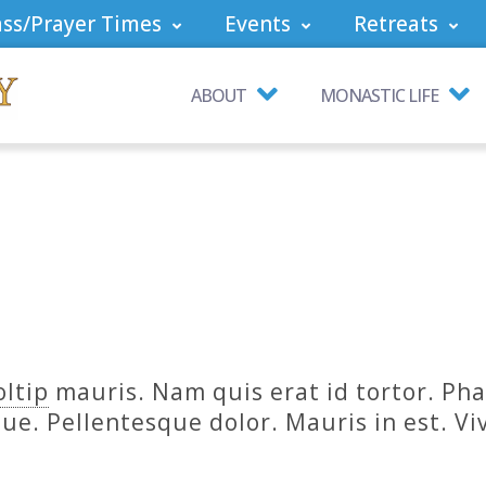
ss/Prayer Times
Events
Retreats
ABOUT
MONASTIC LIFE
oltip
mauris. Nam quis erat id tortor. Phas
que. Pellentesque dolor. Mauris in est. V