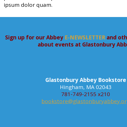
ipsum dolor quam.
Sign up for our Abbey
E-NEWSLETTER
and oth
about events at Glastonbury Ab
Glastonbury Abbey Bookstore
Hingham, MA 02043
781-749-2155 x210
bookstore@glastonburyabbey.o