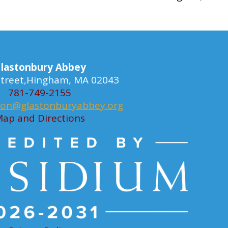
lastonbury Abbey
 Street,Hingham, MA 02043
781-749-2155
ion@glastonburyabbey.org
ap and Directions