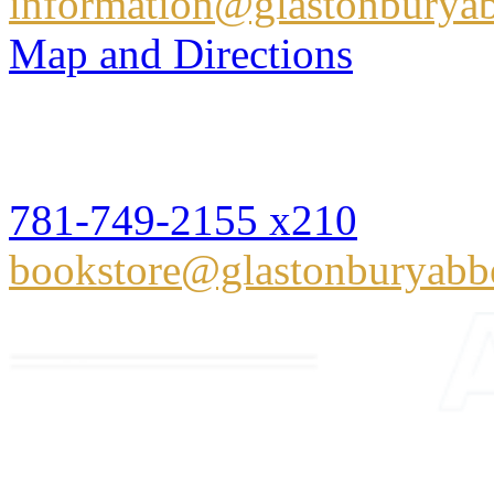
information@glastonburyab
Map and Directions
Glastonbury Abbey Books
Hingham, MA 02043
781-749-2155 x210
bookstore@glastonburyabb