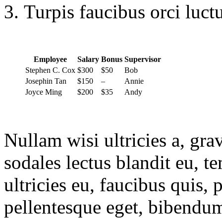
Turpis faucibus orci luct
Employee
Salary
Bonus
Supervisor
Stephen C. Cox
$300
$50
Bob
Josephin Tan
$150
–
Annie
Joyce Ming
$200
$35
Andy
Nullam wisi ultricies a, gra
sodales lectus blandit eu, t
ultricies eu, faucibus quis, p
pellentesque eget, bibendu